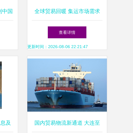
到中国
全球贸易回暖 集运市场需求
工厂搬
上升催生取消航次加速返回自
查看详情
19788航线运营恢复全过程观
更新时间：2026-08-06 22:21:47
察及趋势前景剖析
信息及
国内贸易物流新通道 大连至