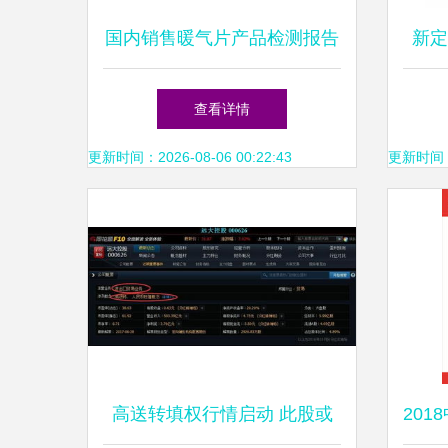
国内销售暖气片产品检测报告
新定
办理指南与流程解析
化
查看详情
更新时间：2026-08-06 00:22:43
更新时间：20
高送转填权行情启动 此股或
20