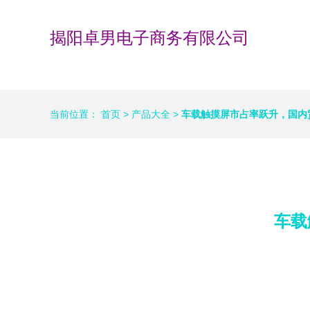
揭阳卓男电子商务有限公司
当前位置：
首页
>
产品大全
>
车载触摸屏市占率跃升，国内
车载