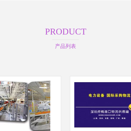
PRODUCT
产品列表